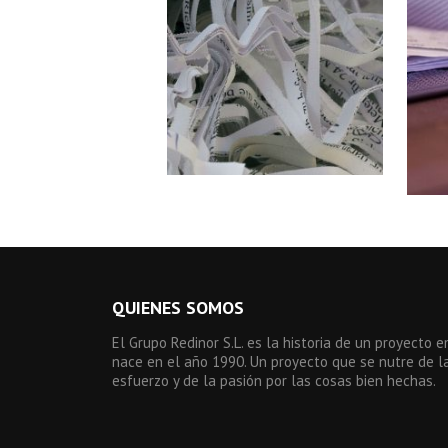
QUIENES SOMOS
El Grupo Redinor S.L. es la historia de un proyecto 
nace en el año 1990. Un proyecto que se nutre de la 
esfuerzo y de la pasión por las cosas bien hechas.