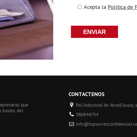
Acepta la
Política de 
CONTACTENOS
empresarial que
Pol.Industrial de Xeve(Couso), 
ilusión, del
986844794
info@topsecretconfidencial.c